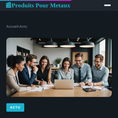
Produits Pour Metaux
📰
Accueil
›
Actu
ACTU