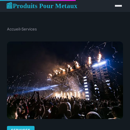
Produits Pour Metaux
📰
Accueil
›
Services