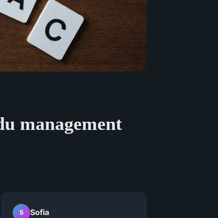
n du management
Sofia
S