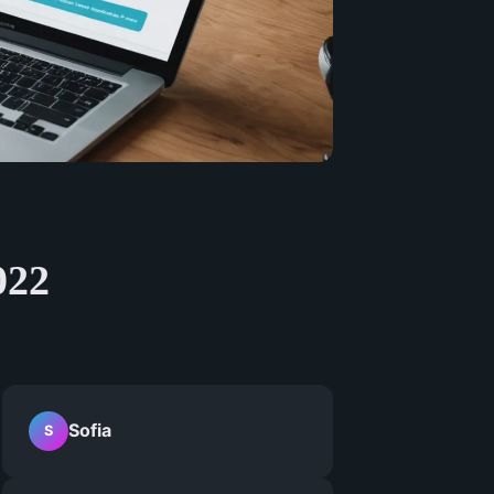
022
Sofia
S