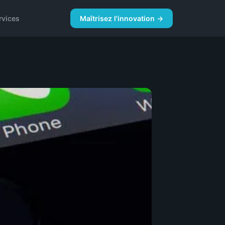
rvices
Maîtrisez l'innovation →