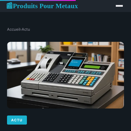
Produits Pour Metaux
📰
Accueil
›
Actu
ACTU