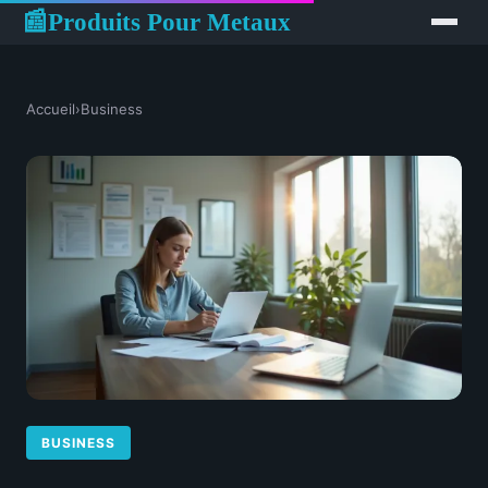
Produits Pour Metaux
📰
Accueil
›
Business
BUSINESS