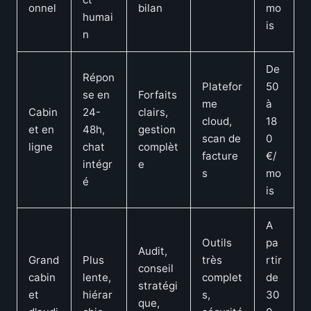
onnel
bilan
mo
humai
is
n
De
Répon
Platefor
50
se en
Forfaits
me
à
Cabin
24-
clairs,
cloud,
18
et en
48h,
gestion
scan de
0
ligne
chat
complèt
facture
€/
intégr
e
s
mo
é
is
A
Outils
pa
Audit,
Grand
Plus
très
rtir
conseil
cabin
lente,
complet
de
stratégi
et
hiérar
s,
30
que,