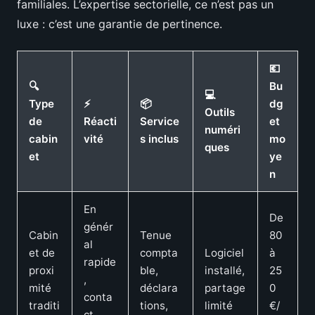
familiales. L’expertise sectorielle, ce n’est pas un
luxe : c’est une garantie de pertinence.
💶
🔍
Bu
💻
Type
⚡
📦
dg
Outils
de
Réacti
Service
et
numéri
cabin
vité
s inclus
mo
ques
et
ye
n
En
De
génér
Cabin
Tenue
80
al
et de
compta
Logiciel
à
rapide
proxi
ble,
installé,
25
,
mité
déclara
partage
0
conta
traditi
tions,
limité
€/
ct