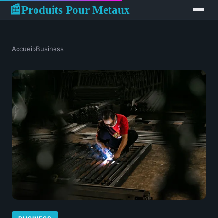
Produits Pour Metaux
📰
Accueil
›
Business