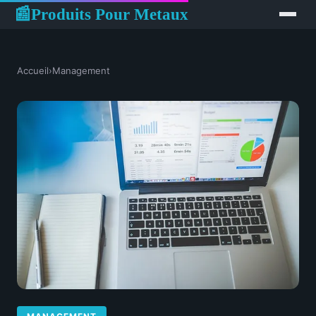
Produits Pour Metaux
📰
Accueil
›
Management