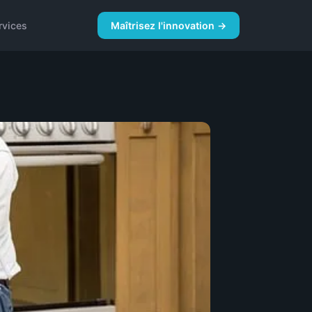
rvices
Maîtrisez l'innovation →