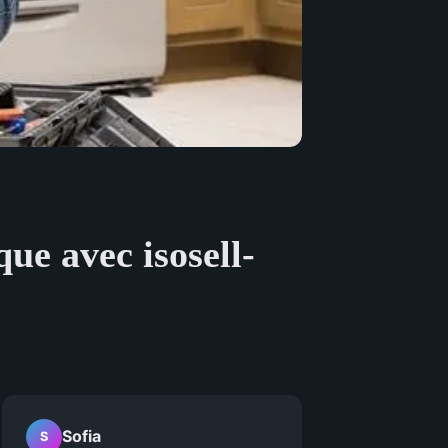
que avec isosell-
Sofia
S