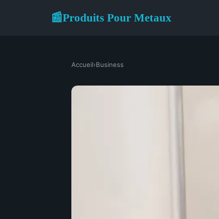
Produits Pour Metaux
📰
Accueil
›
Business