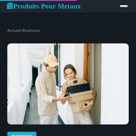
Produits Pour Metaux
📰
Accueil
›
Business