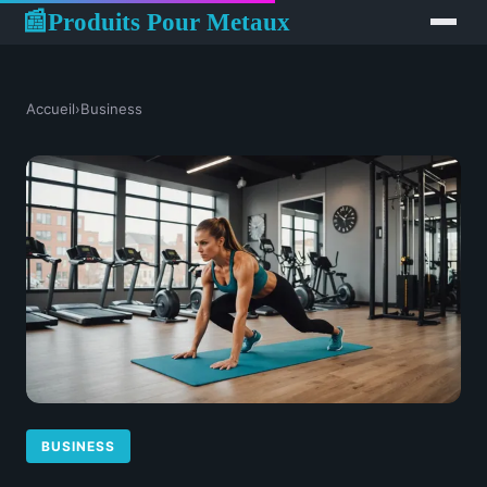
Produits Pour Metaux
📰
Accueil
›
Business
BUSINESS