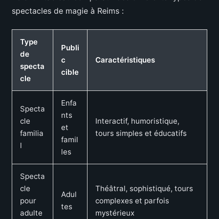
spectacles de magie à Reims :
Type
Publi
de
c
Caractéristiques
specta
cible
cle
Enfa
Specta
nts
cle
Interactif, humoristique,
et
familia
tours simples et éducatifs
famil
l
les
Specta
cle
Théâtral, sophistiqué, tours
Adul
pour
complexes et parfois
tes
adulte
mystérieux