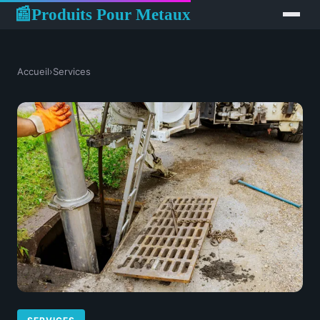
Produits Pour Metaux
📰
Accueil
›
Services