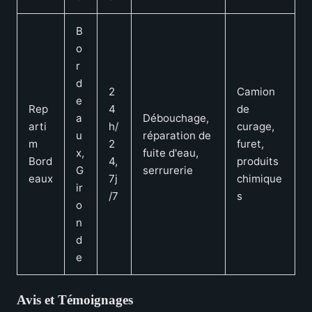
B
o
r
d
2
Camion
e
Rep
4
de
a
Débouchage,
arti
h/
curage,
u
réparation de
m
2
furet,
x,
fuite d'eau,
Bord
4,
produits
G
serrurerie
eaux
7j
chimique
ir
/7
s
o
n
d
e
Avis et Témoignages