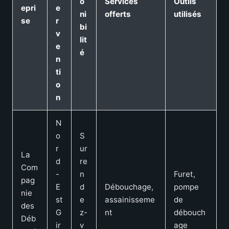
o
Services
Outils
epri
e
ni
offerts
utilisés
se
r
bi
v
lit
e
é
n
ti
o
n
N
o
S
r
ur
La
d
re
Com
-
n
Furet,
pag
E
d
Débouchage,
pompe
nie
st
e
assainisseme
de
des
G
z-
nt
débouch
Déb
ir
v
age