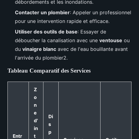
débordements et les inondations.
Contacter un plombier
: Appeler un professionnel
pour une intervention rapide et efficace.
Utiliser des outils de base
: Essayer de
déboucher la canalisation avec une
ventouse
ou
du
vinaigre blanc
avec de l'eau bouillante avant
l'arrivée du plombier2.
Tableau Comparatif des Services
Z
o
n
e
Di
d'
s
in
p
Entr
t