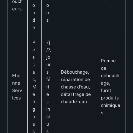
ouch
o
o
eurs
n
u
d
s
e
P
7j
e
/7,
s
jo
Pompe
s
ur
de
a
s
Débouchage,
Etie
débouch
c,
fé
réparation de
nne
age,
M
ri
chasse d'eau,
Serv
furet,
e
é
détartrage de
ices
produits
ri
s
chauffe-eau
chimique
g
in
s
n
cl
a
u
c
s